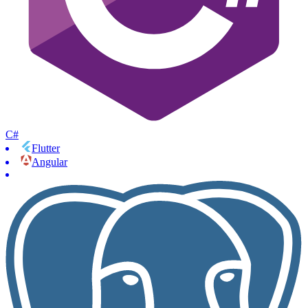
C#
Flutter
Angular