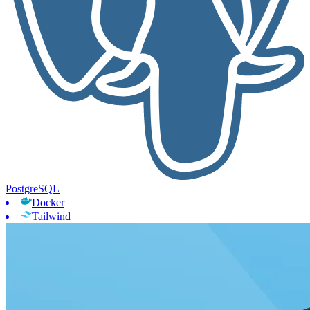
PostgreSQL
Docker
Tailwind