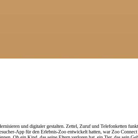
sieren und digitaler gestalten. Zettel, Zuruf und Telefonketten funkt
Besucher-App für den Erlebnis-Zoo entwickelt hatten, war Zoo Connect d
nnen. Ob ein Kind, das seine Eltern verloren hat, ein Tier, das sein Ge