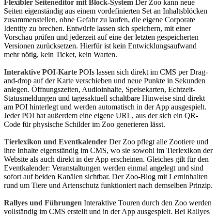
Flexibler Seiteneditor mit Block-System
Der Zoo kann neue
Seiten eigenständig aus einem vordefinierten Set an Inhaltsblöcken
zusammenstellen, ohne Gefahr zu laufen, die eigene Corporate
Identity zu brechen. Entwürfe lassen sich speichern, mit einer
Vorschau prüfen und jederzeit auf eine der letzten gespeicherten
Versionen zurücksetzen. Hierfür ist kein Entwicklungsaufwand
mehr nötig, kein Ticket, kein Warten.
Interaktive POI-Karte
POIs lassen sich direkt im CMS per Drag-
and-drop auf der Karte verschieben und neue Punkte in Sekunden
anlegen. Öffnungszeiten, Audioinhalte, Speisekarten, Echtzeit-
Statusmeldungen und tagesaktuell schaltbare Hinweise sind direkt
am POI hinterlegt und werden automatisch in der App ausgespielt.
Jeder POI hat außerdem eine eigene URL, aus der sich ein QR-
Code für physische Schilder im Zoo generieren lässt.
Tierlexikon und Eventkalender
Der Zoo pflegt alle Zootiere und
ihre Inhalte eigenständig im CMS, wo sie sowohl im Tierlexikon der
Website als auch direkt in der App erscheinen. Gleiches gilt für den
Eventkalender: Veranstaltungen werden einmal angelegt und sind
sofort auf beiden Kanälen sichtbar. Der Zoo-Blog mit Lerninhalten
rund um Tiere und Artenschutz funktioniert nach demselben Prinzip.
Rallyes und Führungen
Interaktive Touren durch den Zoo werden
vollständig im CMS erstellt und in der App ausgespielt. Bei Rallyes