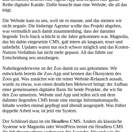
Reihe digitaler Kanäle. Dafür braucht man eine Website, die all das
trägt.
Die Website kam zu uns, weil sie es musste, und das meinen wir
nicht negativ. Die bisherige Agentur wollte das Projekt abgeben,
was vermutlich auch damit zusammenhing, dass der darunter
liegende Tech-Stack schlicht in die Jahre gekommen war. Magnolia,
das bis dahin eingesetzte CMS, galt intern als langsam, teuer und
unbeliebt. Updates waren nur noch schwer möglich und das Kosten-
Nutzen-Verhältnis hat nicht mehr gepasst. All das führte zur
Entscheidung neu anzufangen.
Naheliegenderweise ist der Zoo damit zu uns gekommen. Wir
entwickeln bereits die Zoo-App und kennen das Ökosystem des
Zoos gut. Was zunächst wie ein reiner Website-Relaunch aussah,
wurde zu etwas, was einen deutlichen Mehrwert bringt: der Aufbau
einer gemeinsamen digitalen Basis für beide Projekte, die wir für
den Zoo umsetzen. Website und App und teilen sich mit dem
dahinter liegenden CMS heute eine einzige Informationsquelle.
Inhalte werden einmal gepflegt und überall ausgespielt. Was früher
doppelte Arbeit war, ist jetzt ein System.
Der Schlüssel dazu ist ein
Headless CMS
. Anders als klassische
Systeme wie Magnolia oder WordPress trennt ein Headless CMS
die Inhaltsverwaltung sauber von der Ausgabe. Wo und wie die